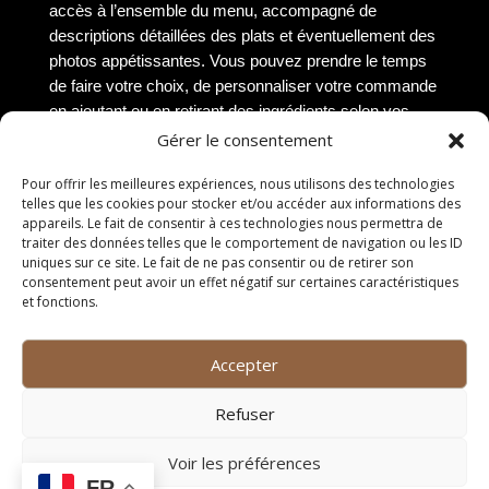
accès à l’ensemble du menu, accompagné de
descriptions détaillées des plats et éventuellement des
photos appétissantes. Vous pouvez prendre le temps
de faire votre choix, de personnaliser votre commande
en ajoutant ou en retirant des ingrédients selon vos
préférences, et de sélectionner l’heure de retrait qui
Gérer le consentement
vous convient. De plus, la commande en ligne vous
Pour offrir les meilleures expériences, nous utilisons des technologies
permet de régler facilement et en toute sécurité, sans
telles que les cookies pour stocker et/ou accéder aux informations des
avoir à manipuler d’argent liquide. Cette méthode est
appareils. Le fait de consentir à ces technologies nous permettra de
idéale pour les personnes pressées ou souhaitant
traiter des données telles que le comportement de navigation ou les ID
éviter les files d’attente, tout en garantissant une
uniques sur ce site. Le fait de ne pas consentir ou de retirer son
consentement peut avoir un effet négatif sur certaines caractéristiques
expérience de commande fluide et efficace.
et fonctions.
Conseils pour profiter
Accepter
pleinement de votre repas à
Refuser
emporter
Voir les préférences
Choisir un endroit calme
FR