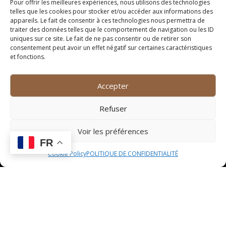
Rendez-vous sur notre site web dédié, parcourez notre
Pour offrir les meilleures expériences, nous utilisons des technologies
telles que les cookies pour stocker et/ou accéder aux informations des
menu varié et alléchant, puis sélectionnez les plats de
appareils. Le fait de consentir à ces technologies nous permettra de
votre choix. Une fois votre sélection faite, ajoutez les
traiter des données telles que le comportement de navigation ou les ID
plats à votre panier et suivez les étapes pour finaliser
uniques sur ce site. Le fait de ne pas consentir ou de retirer son
votre commande en ligne. Vous pourrez également
consentement peut avoir un effet négatif sur certaines caractéristiques
et fonctions.
spécifier d’éventuelles allergies ou préférences
alimentaires pour une expérience sur mesure.
Accepter
Consignes de retrait
Refuser
Après avoir passé votre commande en ligne, vous
recevrez une confirmation avec les détails de votre
Voir les préférences
retrait. Rendez-vous à l’heure convenue à notre point
FR
de retrait pour récupérer vos plats fraîchement
Cookie Policy
POLITIQUE DE CONFIDENTIALITÉ
préparés. Notre équipe sera là pour vous accueillir et
vous remettre votre commande dans le respect des
normes d’hygiène et de sécurité en vigueur. N’hésitez
pas à nous contacter en cas de besoin ou de retard.
Conseils de dégustation à la