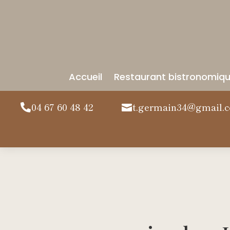
Accueil
Restaurant bistronomiq
04 67 60 48 42
t.germain34@gmail.

