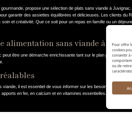
t gourmande, propose une sélection de plats sans viande à Juvignac.
 pour garantir des assiettes équilibrées et délicieuses. Les clients d
c soin et créativité. Que ce soit pour un repas en famille ou un déjeun
e alimentation sans viande à Juvig
Pour offrir 
cookies pou
 peut être une démarche enrichissante tant sur le plan personnel que
consentir à
comportement
r.
ou de retire
caractéristi
préalables
viande, il est essentiel de vous informer sur les besoins nutritionn
Ac
 apports en fer, en calcium et en vitamines essentielles. Vous pouve
 réside dans la planification des repas. Prenez le temps d’établir un 
fruits et des légumes de saison. Prévoyez également des encas sains 