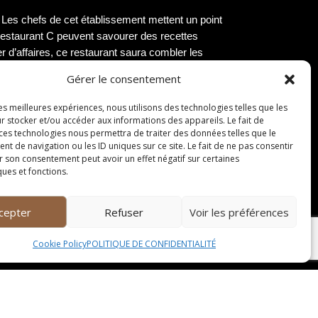
 Les chefs de cet établissement mettent un point
u Restaurant C peuvent savourer des recettes
er d’affaires, ce restaurant saura combler les
Gérer le consentement
nac
les meilleures expériences, nous utilisons des technologies telles que les
r stocker et/ou accéder aux informations des appareils. Le fait de
 pour l’environnement. Voici quelques conseils
 ces technologies nous permettra de traiter des données telles que le
 de navigation ou les ID uniques sur ce site. Le fait de ne pas consentir
r son consentement peut avoir un effet négatif sur certaines
ques et fonctions.
els spécifiques à ce type de régime. Renseignez-
cepter
Refuser
Voir les préférences
z également consulter des livres de recettes
Cookie Policy
POLITIQUE DE CONFIDENTIALITÉ
menu hebdomadaire varié et équilibré en incluant
pour éviter les tentations de dernière minute.