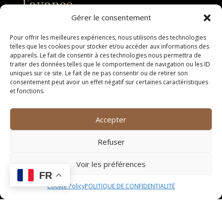
l’avance
Gérer le consentement
Lorsque vous décidez de cuisiner sans viande, il est
essentiel de planifier vos repas à l’avance. Prenez le
Pour offrir les meilleures expériences, nous utilisons des technologies
temps de réfléchir aux recettes que vous souhaitez
telles que les cookies pour stocker et/ou accéder aux informations des
appareils. Le fait de consentir à ces technologies nous permettra de
préparer pour la semaine et assurez-vous d’avoir tous
traiter des données telles que le comportement de navigation ou les ID
les ingrédients nécessaires sous la main. Cela vous
uniques sur ce site. Le fait de ne pas consentir ou de retirer son
permettra d’éviter les imprévus et de gagner du temps
consentement peut avoir un effet négatif sur certaines caractéristiques
et fonctions.
lors de la préparation des repas.
Expérimentez avec de
Accepter
nouvelles saveurs
Refuser
Cuisiner sans viande offre une excellente opportunité
d’explorer de nouvelles saveurs et de découvrir des
Voir les préférences
ingrédients que vous n’auriez peut-être pas utilisés
FR
autrement. N’hésitez pas à expérimenter avec des
Cookie Policy
POLITIQUE DE CONFIDENTIALITÉ
épices, des herbes fraîches, des sauces et des
condiments pour donner du goût à vos plats. Vous
pourriez être surpris par les délicieuses combinaisons