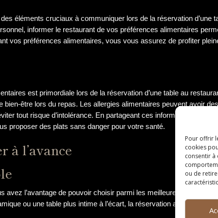
des éléments cruciaux à communiquer lors de la réservation d’une ta
rsonnel, informer le restaurant de vos préférences alimentaires perme
nt vos préférences alimentaires, vous vous assurez de profiter plei
ntaires est primordiale lors de la réservation d’une table au restaur
re bien-être lors du repas. Les allergies alimentaires peuvent avoir d
éviter tout risque d’intolérance. En partageant ces informations avec 
us proposer des plats sans danger pour votre santé.
Pour offrir 
r à l’avance
cookies pou
consentir à
comportement
ble
ou de retire
caractéristi
 avez l’avantage de pouvoir choisir parmi les meilleures tables disp
mique ou une table plus intime à l’écart, la réservation anticipée vo
Ac