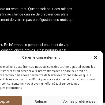
ble au restaurant. Que ce soit pour des raisons
ttra au chef de cuisine de préparer des plats
nement de votre repas en dégustant des mets qui
ant. En informant le personnel en amont de vos
es conséquences graves, c’est pourquoi il est
le restaurant, vous permettez au chef de cuisine
Gérer le consentement
les meilleures expériences, nous utilisons des technologies telles que les
r stocker et/ou accéder aux informations des appareils. Le fait de
 ces technologies nous permettra de traiter des données telles que le
 de navigation ou les ID uniques sur ce site. Le fait de ne pas consentir
r son consentement peut avoir un effet négatif sur certaines
ques et fonctions.
onibles dans le restaurant. Que vous préfériez
us permet de sélectionner l’emplacement qui
cepter
Refuser
Voir les préférences