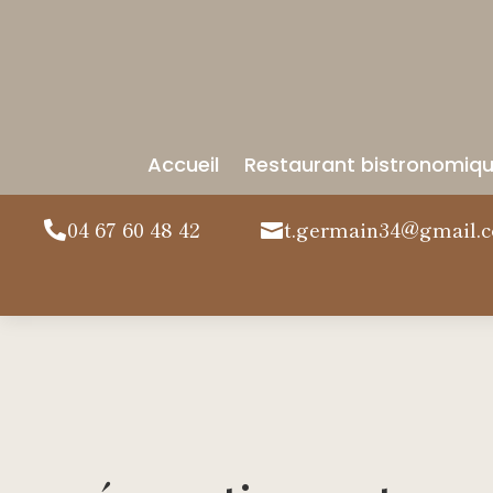
Accueil
Restaurant bistronomiq
04 67 60 48 42
t.germain34@gmail.

