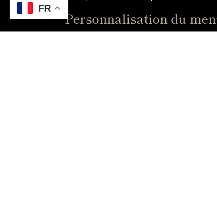
FR
Personnalisation du me
En réservant à l’avance, vous avez la possibili
végétarien, intolérant au gluten ou amateur de p
des plats sur mesure qui raviront vos papilles.
Service plus rapide
Un autre avantage majeur de réserver à l’avance
attentes lors de la réservation, le personnel du 
expérience culinaire fluide et agréable, sans atten
C