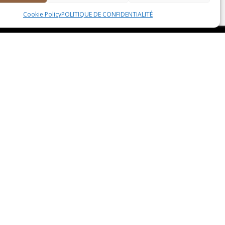
Cookie Policy
POLITIQUE DE CONFIDENTIALITÉ
éférences alimentaires. Que vous soyez
réservation, vous permettez au chef de préparer
En ayant déjà communiqué vos besoins et vos
 et vos plats. Cela vous permet de profiter d’une

2 RUE BONNIER D’ALCO