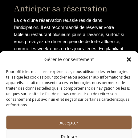
Anticiper sa réservation
La clé d’une réservation réussie réside dans
l’anticipation. Il est recommandé de réserver votre
table au restaurant plusieurs jours à l’avance, surtout si
vous prévoyez de dîner en période de forte affluence,
comme les week-ends ou les jours fériés. En planifiant
à l’avance, vous augmentez vos chances d’obtenir une
Gérer le consentement
table à l’heure souhaitée et de profiter pleinement de
votre expérience culinaire.
Pour offrir les meilleures expériences, nous utilisons des technologies
telles que les cookies pour stocker et/ou accéder aux informations des
Choisir le bon moment
appareils. Le fait de consentir à ces technologies nous permettra de
traiter des données telles que le comportement de navigation ou les ID
uniques sur ce site. Le fait de ne pas consentir ou de retirer son
Le choix de l’heure de votre réservation peut
consentement peut avoir un effet négatif sur certaines caractéristiques
grandement influencer votre expérience au restaurant.
et fonctions.
Évitez les heures de pointe où le restaurant est
généralement bondé et bruyant. Privilégiez des
Accepter
créneaux horaires plus calmes pour savourer votre
repas dans une ambiance plus détendue. En optant
Refuser