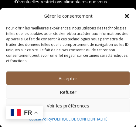
d’éventuelles restrictions alimentaires que vous
pourriez avoir.
Gérer le consentement
Vérifier les horaires
Pour offrir les meilleures expériences, nous utilisons des technologies
d’ouverture
telles que les cookies pour stocker et/ou accéder aux informations des
appareils. Le fait de consentir à ces technologies nous permettra de
traiter des données telles que le comportement de navigation ou les ID
Pour éviter toute déconvenue, il est recommandé de
uniques sur ce site. Le fait de ne pas consentir ou de retirer son
vérifier les horaires d’ouverture du restaurant que vous
consentement peut avoir un effet négatif sur certaines caractéristiques
envisagez de visiter. Certains établissements peuvent
et fonctions.
avoir des horaires spécifiques en fonction des jours de
la semaine ou des saisons. En consultant les horaires
Accepter
d’ouverture, vous vous assurez que le restaurant sera
bien ouvert au moment où vous souhaitez vous y
Refuser
rendre.
Comparer les prix
Voir les préférences
FR
Cookie Policy
POLITIQUE DE CONFIDENTIALITÉ
Lorsque vous cherchez à choisir un restaurant, il est
judicieux de comparer les prix pratiqués par différents
établissements. En examinant les menus et les tarifs