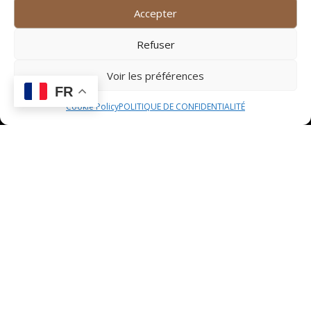
authentique. Ce restaurant propose une cuisine du
Accepter
terroir mettant en avant les produits locaux et les
recettes traditionnelles revisitées avec créativité. Les
Refuser
plats généreux et savoureux, préparés avec passion
Voir les préférences
par le chef, offrent une véritable ode aux saveurs du
FR
Sud. L’atmosphère conviviale et accueillante du
Cookie Policy
POLITIQUE DE CONFIDENTIALITÉ
Restaurant F en fait un lieu de prédilection pour
partager un repas en famille ou entre amis. Chaque
bouchée est une invitation à découvrir les richesses
culinaires de la région.