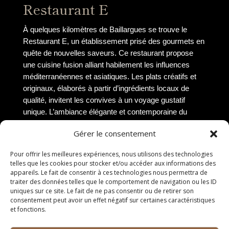
Restaurant E
À quelques kilomètres de Baillargues se trouve le
Restaurant E, un établissement prisé des gourmets en
quête de nouvelles saveurs. Ce restaurant propose
une cuisine fusion alliant habilement les influences
méditerranéennes et asiatiques. Les plats créatifs et
originaux, élaborés à partir d’ingrédients locaux de
qualité, invitent les convives à un voyage gustatif
unique. L’ambiance élégante et contemporaine du
Restaurant E en fait un lieu idéal pour des repas
Gérer le consentement
d’exception. Que ce soit pour découvrir de nouvelles
saveurs ou pour célébrer une occasion spéciale, ce
Pour offrir les meilleures expériences, nous utilisons des technologies
restaurant saura combler toutes les attentes.
telles que les cookies pour stocker et/ou accéder aux informations des
appareils. Le fait de consentir à ces technologies nous permettra de
Restaurant F
traiter des données telles que le comportement de navigation ou les ID
uniques sur ce site. Le fait de ne pas consentir ou de retirer son
consentement peut avoir un effet négatif sur certaines caractéristiques
Dans un cadre pittoresque à moins de 20 km de
et fonctions.
Baillargues se trouve le Restaurant F, une adresse
incontournable pour les amateurs de gastronomie