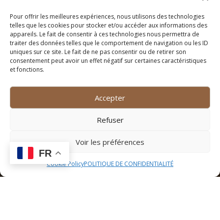
d’ouverture
Pour offrir les meilleures expériences, nous utilisons des technologies
Un autre aspect crucial à prendre en considération lors
telles que les cookies pour stocker et/ou accéder aux informations des
du choix d’un restaurant est de vérifier les horaires
appareils. Le fait de consentir à ces technologies nous permettra de
d’ouverture. Rien de plus frustrant que de se rendre
traiter des données telles que le comportement de navigation ou les ID
uniques sur ce site. Le fait de ne pas consentir ou de retirer son
dans un établissement pour le trouver fermé. Assurez-
consentement peut avoir un effet négatif sur certaines caractéristiques
vous que les horaires du restaurant correspondent à
et fonctions.
vos disponibilités. Certains restaurants peuvent avoir
des horaires spécifiques pour le déjeuner et le dîner, ou
Accepter
être fermés certains jours de la semaine. En vérifiant
les horaires d’ouverture, vous éviterez toute
Refuser
déconvenue et pourrez profiter pleinement de votre
expérience culinaire.
Voir les préférences
FR
Cookie Policy
POLITIQUE DE CONFIDENTIALITÉ