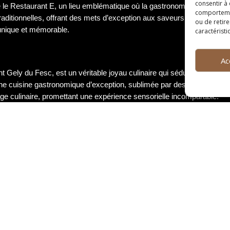
consentir à
e le Restaurant E, un lieu emblématique où la gastronomie rime ave
comportement
s traditionnelles, offrant des mets d’exception aux saveurs authentiques
ou de retire
unique et mémorable.
caractéristi
Ac
t Gely du Fesc, est un véritable joyau culinaire qui séduit par son élé
r une cuisine gastronomique d’exception, sublimée par des associatio
age culinaire, promettant une expérience sensorielle incomparable.
ontactez nous