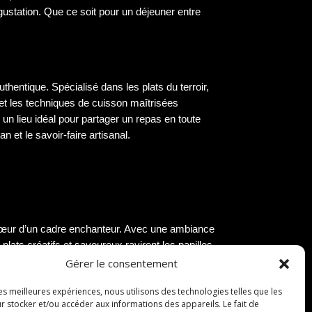
égustation. Que ce soit pour un déjeuner entre
hentique. Spécialisé dans les plats du terroir,
 et les techniques de cuisson maîtrisées
n lieu idéal pour partager un repas en toute
 et le savoir-faire artisanal.
u cœur d’un cadre enchanteur. Avec une ambiance
plats créatifs et savoureux raviront les papilles
Gérer le consentement
les meilleures expériences, nous utilisons des technologies telles que les
r stocker et/ou accéder aux informations des appareils. Le fait de