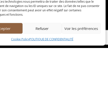
 ces technologies nous permettra de traiter des données telles que le
c passion. Ce restaurant renommé pour sa
 de navigation ou les ID uniques sur ce site. Le fait de ne pas consentir
. L’ambiance conviviale et le service attentionné
r son consentement peut avoir un effet négatif sur certaines
ques et fonctions.
cepter
Refuser
Voir les préférences
gance et sa créativité. Dans un cadre raffiné et
Cookie Policy
POLITIQUE DE CONFIDENTIALITÉ
ns de saveurs audacieuses et des présentations

2 RUE BONNIER D’ALCO
34000 MONTPELLIER