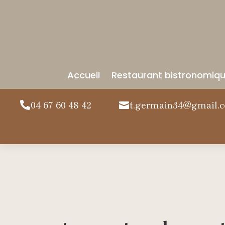
Accueil
Restaurant bistronomiq
04 67 60 48 42
t.germain34@gmail.

