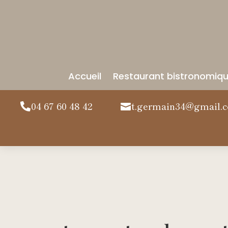
Accueil
Restaurant bistronomiq
04 67 60 48 42
t.germain34@gmail.

