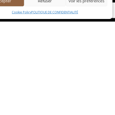
cepter
Refuser
Voir les préférences
en conséquence et éviter les mauvaises surprises.
rifier les horaires pour le service que vous
Cookie Policy
POLITIQUE DE CONFIDENTIALITÉ

2 RUE BONNIER D’ALCO
34000 MONTPELLIER

t.germain34@gmail.com

04 67 60 48 42