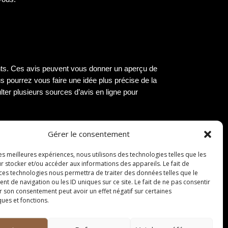
lients. Ces avis peuvent vous donner un aperçu de
us pourrez vous faire une idée plus précise de la
lter plusieurs sources d’avis en ligne pour
Gérer le consentement
mateur de cuisine italienne, il serait judicieux
les meilleures expériences, nous utilisons des technologies telles que les
tez pour un restaurant proposant des plats
r stocker et/ou accéder aux informations des appareils. Le fait de
ans gluten si vous avez des restrictions
 ces technologies nous permettra de traiter des données telles que le
er un agréable moment culinaire.
 de navigation ou les ID uniques sur ce site. Le fait de ne pas consentir
r son consentement peut avoir un effet négatif sur certaines
ques et fonctions.
’est plus frustrant que de se rendre dans un