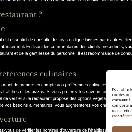
restaurant ?
ne
il est essentiel de consulter les avis en ligne laissés par d’autres c
l’établissement. En lisant les commentaires des clients précédents, vo
taurant et de la gentillesse du personnel. Il est recommandé de consu
éférences culinaires
ortant de prendre en compte vos préférences culinaires. Si vous êtes a
Pour offrir 
es fraîches et les pizzas. Si vous préférez les saveurs asiatiques, op
cookies pou
el de vérifier si le restaurant propose des options végétariennes ou s
consentir à
 de vos besoins alimentaires, vous augmenterez vos chances de pass
comportement
ou de retire
uverture
caractéristi
-vous de vérifier les horaires d’ouverture de l’établissement. Rien n