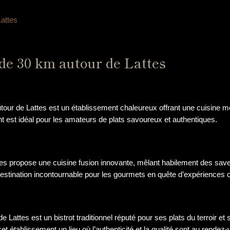
attes
de 30 km autour de Lattes
tour de Lattes est un établissement chaleureux offrant une cuisine 
ant est idéal pour les amateurs de plats savoureux et authentiques.
es propose une cuisine fusion innovante, mêlant habilement des saveu
 destination incontournable pour les gourmets en quête d’expériences c
e Lattes est un bistrot traditionnel réputé pour ses plats du terroir e
t établissement un lieu où l’authenticité et la qualité sont au rendez-