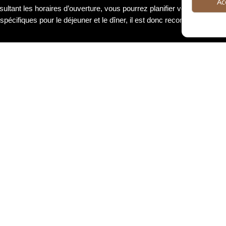
Ac
sultant les horaires d’ouverture, vous pourrez planifier votre visite 
spécifiques pour le déjeuner et le dîner, il est donc recommandé de vé
ontactez nous