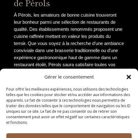
de Pérols
À Pérols, les amateurs de bonne cuisine trouveront
leur bonheur parmi une sélection de restaurants de
qualité. Des établissements renommés proposent une
cuisine raffinée mettant en valeur les produits du
terroir. Que vous soyez à la recherche d’une ambiance
conviviale dans une brasserie traditionnelle ou d’une
expérience gastronomique haut de gamme dans un
restaurant étoilé, Pérols saura satisfaire toutes vos
envies culinaires. Les chefs talentueux de la région
Gérer le consentement
rivalisent de créativité pour offrir des plats savoureux
et élégamment présentés, garantissant une expérience
Pour offrir les meilleures expériences, nous utilisons des technologies
gustative mémorable.
telles que les cookies pour stocker et/ou accéder aux informations des
appareils. Le fait de consentir à ces technologies nous permettra de
Expérience culinaire à ne
traiter des données telles que le comportement de navigation ou les ID
uniques sur ce site. Le fait de ne pas consentir ou de retirer son
pas manquer
consentement peut avoir un effet négatif sur certaines caractéristiques
et fonctions.
Une expérience culinaire à ne pas manquer à Pérols
est la dégustation des huîtres fraîches directement