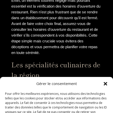
Enfin, un élément souvent négligé mais pourtant
essentiel est la vérification des horaires d’ouverture du
restaurant. Rien n’est plus frustrant que de se rendre
dans un établissement pour découvrir qu’il est fermé.
Avant de faire votre choix final, assurez-vous de
consulter les horaires d’ouverture du restaurant et de
vérifier s’ils correspondent à vos disponibilités. Cette
étape simple mais cruciale vous évitera des
déceptions et vous permettra de planifier votre repas
en toute sérénité.
Les spécialités culinaires de
la région
Gérer le consentement
La cuisine méditerranéenne
Pour offrir les meilleures expériences, nous utilisons des technologies
La région de Saint Gely du Fesc est réputée pour sa
telles que les cookies pour stocker et/ou accéder aux informations des
appareils. Le fait de consentir à ces technologies nous permettra de
cuisine méditerranéenne riche en saveurs et en
traiter des données telles que le comportement de navigation ou les ID
couleurs. Les plats typiques de cette région mettent en
uniques sur ce site. Le fait de ne pas consentir ou de retirer son