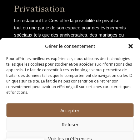
Privatisation
Le restaurant Le Cres offre la possibilité de privatiser
tout ou une partie de son espace pour des événements
spéciaux tels que des anniversaires, des mariages ou
des réunions d’affaires. Avec une équipe dédiée à
Gérer le consentement
l’organisation d’événements, vous pourrez
personnaliser chaque détail pour créer une expérience
Pour offrir les meilleures expériences, nous utilisons des technologies
unique et mémorable pour vos invités.
telles que les cookies pour stocker et/ou accéder aux informations des
appareils. Le fait de consentir à ces technologies nous permettra de
Vente à emporter
traiter des données telles que le comportement de navigation ou les ID
uniques sur ce site. Le fait de ne pas consentir ou de retirer son
consentement peut avoir un effet négatif sur certaines caractéristiques
Si vous souhaitez déguster les délices du restaurant
et fonctions.
Le Cres chez vous, le service de vente à emporter est
à votre disposition. Vous pourrez commander en ligne
Accepter
ou par téléphone et venir récupérer votre commande à
l’heure convenue. Les plats sont soigneusement
Refuser
emballés pour garantir leur fraîcheur et leur saveur
jusqu’à votre domicile.
Voir les préférences