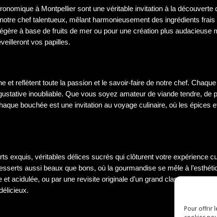
onomique à Montpellier sont une véritable invitation à la découverte 
otre chef talentueux, mêlant harmonieusement des ingrédients frais 
égère à base de fruits de mer ou pour une création plus audacieuse me
veilleront vos papilles.
e et reflètent toute la passion et le savoir-faire de notre chef. Chaqu
 gustative inoubliable. Que vous soyez amateur de viande tendre, de po
Chaque bouchée est une invitation au voyage culinaire, où les épices
s exquis, véritables délices sucrés qui clôturent votre expérience cu
 desserts aussi beaux que bons, où la gourmandise se mêle à l’esthéti
ée et acidulée, ou par une revisite originale d’un grand classique de l
délicieux.
Pour offrir 