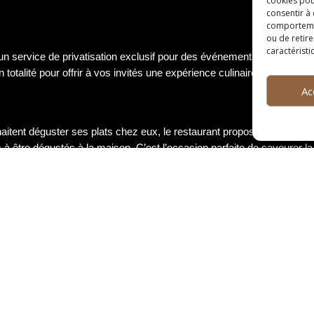
cookies pou
consentir à
comportement
ou de retire
caractéristi
 un service de privatisation exclusif pour des événements spéciaux t
 totalité pour offrir à vos invités une expérience culinaire inoubliable 
Ac
haitent déguster ses plats chez eux, le restaurant propose un service
 à être dégustés à la maison. C’est l’occasion parfaite de savourer l
nvitant le chef du restaurant à domicile. Avec le service de chef à do
 et à ceux de vos convives. Profitez d’une cuisine raffinée et perso
 nouvelles compétences, le restaurant propose des cours de cuisine