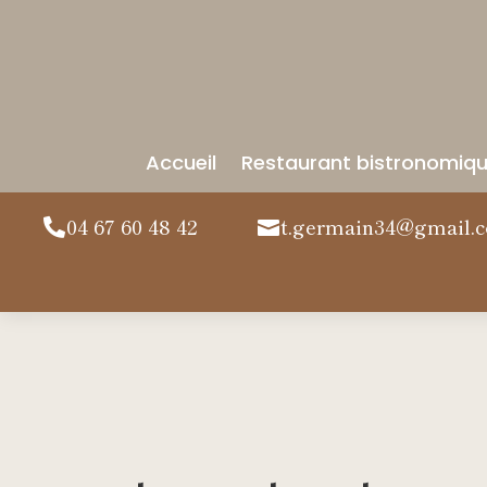
Accueil
Restaurant bistronomiq
04 67 60 48 42
t.germain34@gmail.

