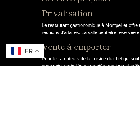
Privatisation
Le restaurant gastronomique à Montpellier offre
réunions d’affaires. La salle peut être réservée en
Vente à emporter
FR
Pour les amateurs de la cuisine du chef qui sou
avec soin, emballés de manière pratique et prêts
son foyer.
Chef à domicile
Offrez-vous une expérience culinaire unique en i
préparer un repas sur mesure, adapté à vos goûts
Cours de cuisine
Pour les passionnés de gastronomie en quête de