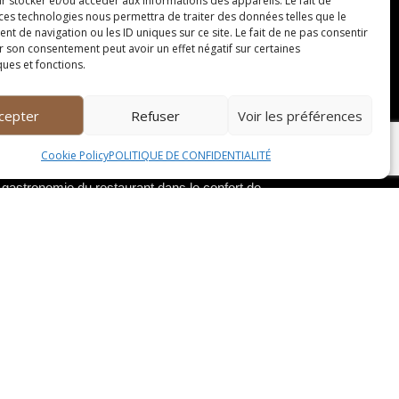
r stocker et/ou accéder aux informations des appareils. Le fait de
 ces technologies nous permettra de traiter des données telles que le
 de navigation ou les ID uniques sur ce site. Le fait de ne pas consentir
r son consentement peut avoir un effet négatif sur certaines
ques et fonctions.
els que des anniversaires, des mariages ou des
dans un cadre élégant et raffiné.
cepter
Refuser
Voir les préférences
Cookie Policy
POLITIQUE DE CONFIDENTIALITÉ
 de vente à emporter. Les plats sont préparés
a gastronomie du restaurant dans le confort de
micile, le chef se déplace chez vous pour
nnalisée sans quitter votre cocon.
 animés par le chef lui-même. Apprenez les