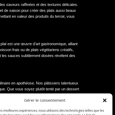
des saveurs raffinées et des textures délicates.
et de saison pour créer des plats aussi beaux
ttant en valeur des produits du terroir, vous
e plat est une œuvre d’art gastronomique, alliant
isson frais ou de plats végétariens créatifs,
 et les sauces subtilement dosées révèlent des
linaire en apothéose. Nos pâtissiers talentueux
que. Que vous soyez plutôt tenté par un dessert
a pâtisserie, nos desserts sauront combler vos
Gérer le consentement
les meilleures expériences, nous utilisons des technologies telles que les