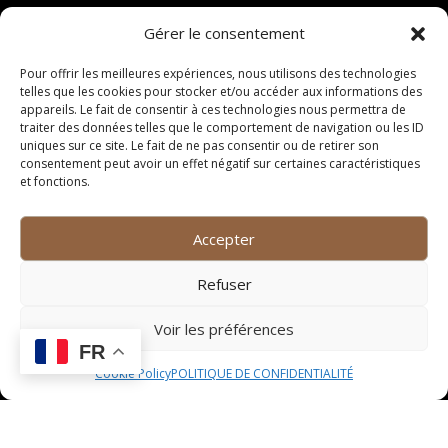
Vous pourrez commander en ligne ou par téléphone et
Gérer le consentement
venir récupérer votre commande à l’heure convenue.
Nos plats sont soigneusement emballés pour garantir
Pour offrir les meilleures expériences, nous utilisons des technologies
leur fraîcheur et leur saveur jusqu’à votre domicile.
telles que les cookies pour stocker et/ou accéder aux informations des
appareils. Le fait de consentir à ces technologies nous permettra de
Chef à domicile
traiter des données telles que le comportement de navigation ou les ID
uniques sur ce site. Le fait de ne pas consentir ou de retirer son
consentement peut avoir un effet négatif sur certaines caractéristiques
Pour une expérience gastronomique unique, notre chef
et fonctions.
se déplace chez vous pour préparer un repas
d’exception. Que ce soit pour un dîner romantique, une
soirée entre amis ou un événement familial, notre chef
Accepter
saura ravir vos papilles avec des plats raffinés et
créatifs. Profitez d’un service personnalisé et d’une
Refuser
cuisine de qualité directement chez vous.
Voir les préférences
Cours de cuisine
FR
Cookie Policy
POLITIQUE DE CONFIDENTIALITÉ
Nous proposons des cours de cuisine pour les
amateurs passionnés qui souhaitent apprendre de
nouvelles techniques et recettes. Sous la supervision