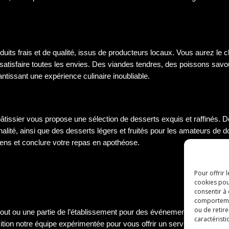
its frais et de qualité, issus de producteurs locaux. Vous aurez le ch
r satisfaire toutes les envies. Des viandes tendres, des poissons sa
ntissant une expérience culinaire inoubliable.
pâtissier vous propose une sélection de desserts exquis et raffinés. D
nalité, ainsi que des desserts légers et fruités pour les amateurs de 
ens et conclure votre repas en apothéose.
Pour offrir 
cookies pou
consentir à
comportement
ou de retire
ser tout ou une partie de l’établissement pour des événements spéciau
caractéristi
ition notre équipe expérimentée pour vous offrir un service sur mesur