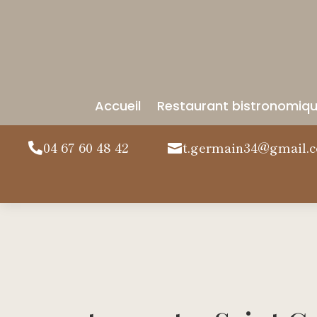
Accueil
Restaurant bistronomiq
04 67 60 48 42
t.germain34@gmail.

