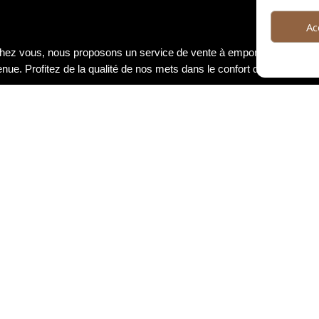
Ac
 chez vous, nous proposons un service de vente à emporter. Vous po
e. Profitez de la qualité de nos mets dans le confort de votre foyer
e chef se déplace chez vous pour préparer un repas d’exception. Que
saura ravir vos papilles avec des plats raffinés et créatifs, élaborés
ue en participant à nos cours de cuisine animés par notre chef tale
rir de nouvelles techniques, d’apprendre à marier les saveurs et de r
rtager en groupe ou en solo.