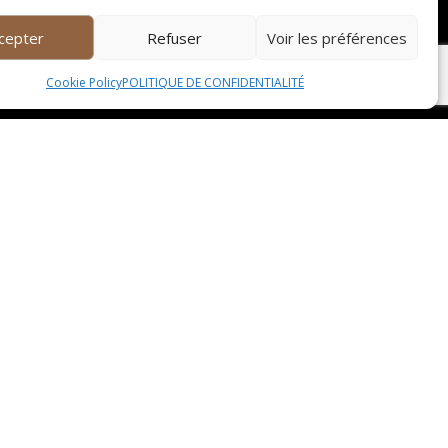
cepter
Refuser
Voir les préférences
urrez commander en ligne ou par téléphone et
Cookie Policy
POLITIQUE DE CONFIDENTIALITÉ
.
 ce soit pour un dîner romantique, une soirée
 spécialement pour vous.
ntueux. Que vous soyez débutant ou amateur
éaliser des plats dignes des plus grands chefs.