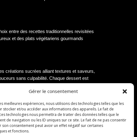
oix entre des recettes traditionnelles revisitées
voureux et des plats végétariens gourmands
es créations sucrées alliant textures et saveurs,
douceurs sans culpabilité. Chaque dessert est
Gérer le consentement
les meilleures expériences, nous utilisons des technologies telles que les
r stocker et/ou accéder aux informations des appareils. Le fait de
 ces technologies nous permettra de traiter des données telles que le
 de navigation ou les ID uniques sur ce site. Le fait de ne pas consentir
r son consentement peut avoir un effet négatif sur certaines
x tels que des anniversaires, des mariages ou des
ques et fonctions.
e et une expérience inoubliable.