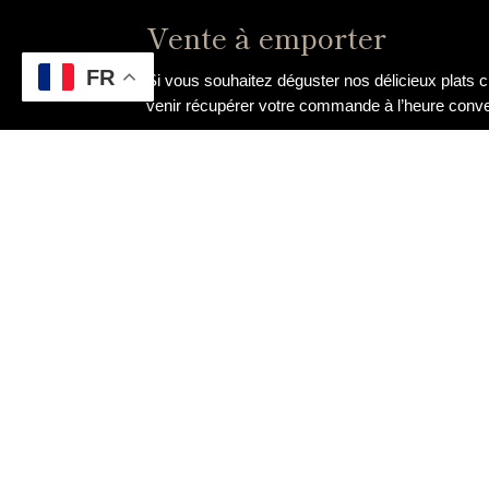
Vente à emporter
FR
Si vous souhaitez déguster nos délicieux plats
venir récupérer votre commande à l’heure convenu
Chef à domicile
Pour une expérience gastronomique unique, notr
entre amis ou un événement familial, notre chef 
Cours de cuisine
Apprenez les secrets de la cuisine gastronomiq
éclairé, nos ateliers vous permettront de découv
Une expérience enrichissante et conviviale à pa