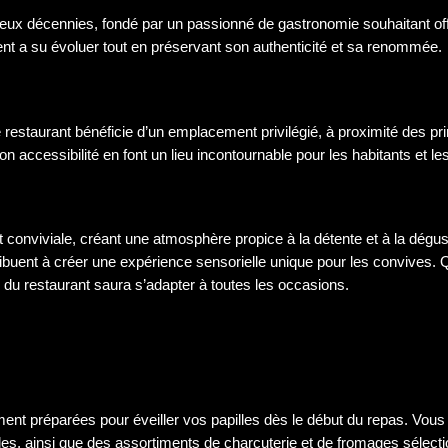
 deux décennies, fondé par un passionné de gastronomie souhaitant off
ent a su évoluer tout en préservant son authenticité et sa renommée.
le restaurant bénéficie d’un emplacement privilégié, à proximité des pr
cessibilité en font un lieu incontournable pour les habitants et les
t conviviale, créant une atmosphère propice à la détente et à la dégust
ibuent à créer une expérience sensorielle unique pour les convives. 
du restaurant saura s’adapter à toutes les occasions.
ent préparées pour éveiller vos papilles dès le début du repas. Vous
es, ainsi que des assortiments de charcuterie et de fromages sélect