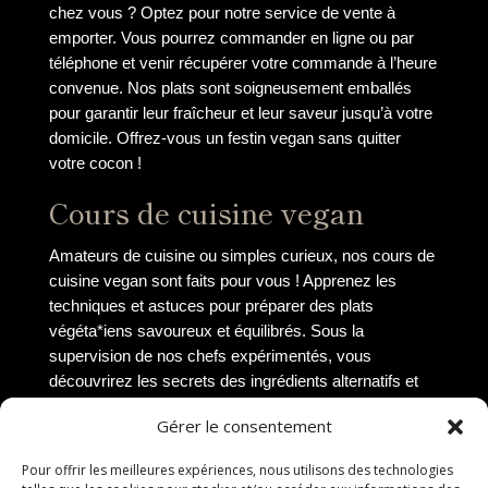
chez vous ? Optez pour notre service de vente à
emporter. Vous pourrez commander en ligne ou par
téléphone et venir récupérer votre commande à l’heure
convenue. Nos plats sont soigneusement emballés
pour garantir leur fraîcheur et leur saveur jusqu’à votre
domicile. Offrez-vous un festin vegan sans quitter
votre cocon !
Cours de cuisine vegan
Amateurs de cuisine ou simples curieux, nos cours de
cuisine vegan sont faits pour vous ! Apprenez les
techniques et astuces pour préparer des plats
végéta*iens savoureux et équilibrés. Sous la
supervision de nos chefs expérimentés, vous
découvrirez les secrets des ingrédients alternatifs et
des associations de saveurs originales. Que vous
Gérer le consentement
soyez novice ou cuisinier aguerri, nos cours s’adaptent
à tous les niveaux pour vous permettre de devenir un
Pour offrir les meilleures expériences, nous utilisons des technologies
véritable chef vegan chez vous.