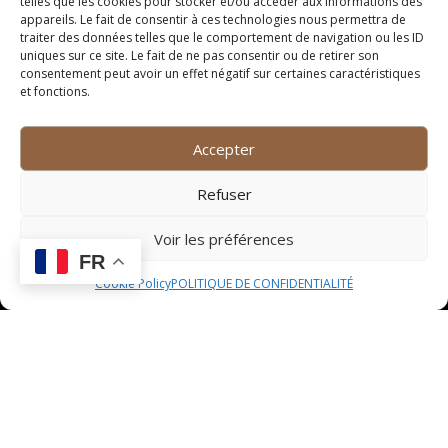
telles que les cookies pour stocker et/ou accéder aux informations des
appareils. Le fait de consentir à ces technologies nous permettra de
Réservation et contact
traiter des données telles que le comportement de navigation ou les ID
uniques sur ce site. Le fait de ne pas consentir ou de retirer son
consentement peut avoir un effet négatif sur certaines caractéristiques
Réservation en ligne
et fonctions.
Pour réserver une table au restaurant vegan Le Crès,
Accepter
vous avez la possibilité de le faire en ligne via notre
site web dédié. Il vous suffit de sélectionner la date,
Refuser
l’heure et le nombre de convives pour garantir votre
place dans notre établissement.
Voir les préférences
Réservation par téléphone
FR
Cookie Policy
POLITIQUE DE CONFIDENTIALITÉ
Si vous préférez réserver par téléphone, notre équipe
se fera un plaisir de prendre votre réservation et de
répondre à toutes vos questions. Contactez-nous au
numéro indiqué sur notre site et nous nous assurerons
de vous offrir une expérience culinaire inoubliable.
Contact pour événements