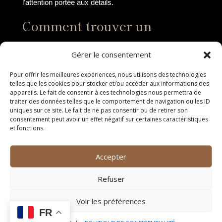
l’attention portée aux détails.
Comment trouver un
restaurant végétarien près
Gérer le consentement
de chez vous
Pour offrir les meilleures expériences, nous utilisons des technologies
telles que les cookies pour stocker et/ou accéder aux informations des
Si vous êtes à la recherche d’un restaurant végétarien
appareils. Le fait de consentir à ces technologies nous permettra de
près de chez vous, il existe plusieurs méthodes
traiter des données telles que le comportement de navigation ou les ID
simples et efficaces pour trouver l’établissement qui
uniques sur ce site. Le fait de ne pas consentir ou de retirer son
consentement peut avoir un effet négatif sur certaines caractéristiques
correspond à vos préférences alimentaires.
et fonctions.
Utiliser les moteurs de
Accepter
recherche en ligne
Refuser
Les moteurs de recherche en ligne tels que Google
peuvent être des outils précieux pour trouver un
Voir les préférences
restaurant végétarien à proximité. Il vous suffit de
FR
saisir des mots-clés tels que « restaurant végétarien