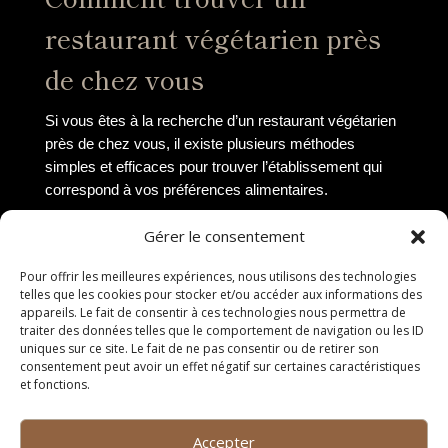
restaurant végétarien près
de chez vous
Si vous êtes à la recherche d’un restaurant végétarien
près de chez vous, il existe plusieurs méthodes
simples et efficaces pour trouver l’établissement qui
correspond à vos préférences alimentaires.
Utiliser les moteurs de
Gérer le consentement
recherche en ligne
Pour offrir les meilleures expériences, nous utilisons des technologies
telles que les cookies pour stocker et/ou accéder aux informations des
Les moteurs de recherche en ligne tels que Google
appareils. Le fait de consentir à ces technologies nous permettra de
traiter des données telles que le comportement de navigation ou les ID
peuvent être d’une grande aide pour trouver un
uniques sur ce site. Le fait de ne pas consentir ou de retirer son
restaurant végétarien à proximité. Il vous suffit de taper
consentement peut avoir un effet négatif sur certaines caractéristiques
des mots-clés comme « restaurant végétarien près de
et fonctions.
moi » ou « meilleur restaurant végétarien dans ma
ville » pour obtenir une liste de suggestions.
Accepter