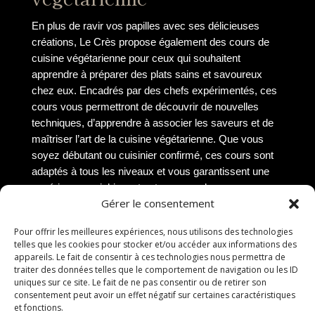
En plus de ravir vos papilles avec ses délicieuses
créations, Le Crès propose également des cours de
cuisine végétarienne pour ceux qui souhaitent
apprendre à préparer des plats sains et savoureux
chez eux. Encadrés par des chefs expérimentés, ces
cours vous permettront de découvrir de nouvelles
techniques, d’apprendre à associer les saveurs et de
maîtriser l’art de la cuisine végétarienne. Que vous
soyez débutant ou cuisinier confirmé, ces cours sont
adaptés à tous les niveaux et vous garantissent une
expérience enrichissante et gourmande.
Gérer le consentement
Réservation et contact
Pour offrir les meilleures expériences, nous utilisons des technologies
telles que les cookies pour stocker et/ou accéder aux informations des
Réservation en ligne
appareils. Le fait de consentir à ces technologies nous permettra de
traiter des données telles que le comportement de navigation ou les ID
uniques sur ce site. Le fait de ne pas consentir ou de retirer son
Pour réserver une table au restaurant végétarien Le
consentement peut avoir un effet négatif sur certaines caractéristiques
Crès, vous avez la possibilité de le faire en ligne via
et fonctions.
notre site web dédié. Il vous suffit de sélectionner la