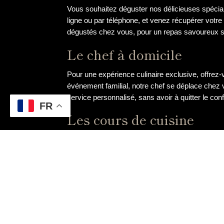
Vous souhaitez déguster nos délicieuses spécia
ligne ou par téléphone, et venez récupérer votr
dégustés chez vous, pour un repas savoureux sa
Le chef à domicile
Pour une expérience culinaire exclusive, offrez-
événement familial, notre chef se déplace chez 
service personnalisé, sans avoir à quitter le conf
FR
Les cours de cuisine
Souhaitez-vous apprendre les secrets de la cui
ou cuisinier amateur confirmé, nos ateliers vous
des plus grands restaurants. Un moment convivia