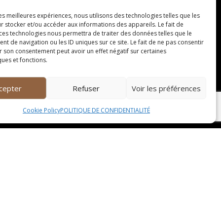
otre service de vente à emporter. Commandez en
les meilleures expériences, nous utilisons des technologies telles que les
mballés de manière pratique et prêts à être
r stocker et/ou accéder aux informations des appareils. Le fait de
 ces technologies nous permettra de traiter des données telles que le
 de navigation ou les ID uniques sur ce site. Le fait de ne pas consentir
r son consentement peut avoir un effet négatif sur certaines
ques et fonctions.
r romantique, un repas entre amis ou un
-mesure. Profitez d’une cuisine raffinée et d’un
cepter
Refuser
Voir les préférences
Cookie Policy
POLITIQUE DE CONFIDENTIALITÉ
notre chef expérimenté. Que vous soyez débutant
er les saveurs et de réaliser des plats dignes