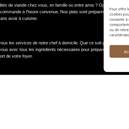
lités de viande chez vous, en famille ou entre amis ? Optez pour n
Pour offrir 
e commande à l’heure convenue. Nos plats sont préparés avec soin, e
cookies pou
ns avoir à cuisiner.
consentir à
comportement
ou de retire
caractéristi
vous les services de notre chef à domicile. Que ce soit pour un dîne
vous avec tous les ingrédients nécessaires pour préparer un menu sur
Ac
ort de votre foyer.
sine gastronomique ? Participez à nos cours de cuisine animés par 
 permettront de découvrir de nouvelles techniques, d’apprendre à mari
l et enrichissant à partager seul, en couple ou entre amis.