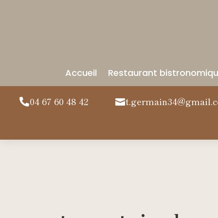
Accueil
Restaurant bistronomiq
04 67 60 48 42
t.germain34@gmail.

