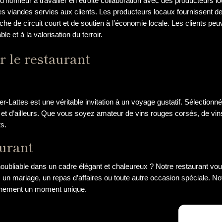
 d’honneur à travailler en étroite collaboration avec des producteurs 
é des viandes servies aux clients. Les producteurs locaux fournissent
e de circuit court et de soutien à l’économie locale. Les clients pe
e et à la valorisation du terroir.
r le restaurant
er-Lattes est une véritable invitation à un voyage gustatif. Sélection
 et d’ailleurs. Que vous soyez amateur de vins rouges corsés, de vins 
ts.
aurant
bliable dans un cadre élégant et chaleureux ? Notre restaurant vous of
, un mariage, un repas d’affaires ou toute autre occasion spéciale. N
événement un moment unique.