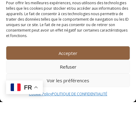
Pour offrir les meilleures expériences, nous utilisons des technologies
Spécialités culinaires
telles que les cookies pour stocker et/ou accéder aux informations des
appareils. Le fait de consentir à ces technologies nous permettra de
traiter des données telles que le comportement de navigation ou les ID
Le Restaurant C à Montpellier – Grabels est réputé
uniques sur ce site. Le fait de ne pas consentir ou de retirer son
pour sa cuisine méditerranéenne raffinée et ses plats
consentement peut avoir un effet négatif sur certaines caractéristiques
traditionnels revisités avec une touche moderne. Les
et fonctions.
spécialités de la maison incluent des plats de poissons
frais, des fruits de mer savoureux et des recettes de
Accepter
viande grillée préparées avec des herbes aromatiques
locales.
Refuser
Horaires d’ouverture
Voir les préférences
FR
Le Restaurant C vous accueille du lundi au samedi
Cookie Policy
POLITIQUE DE CONFIDENTIALITÉ
pour le déjeuner de 12h à 14h et pour le dîner de 19h à
22h. Le dimanche, le restaurant est ouvert uniquement
pour le déjeuner de 12h à 15h. Ces horaires flexibles
permettent aux convives de profiter d’une expérience
culinaire exceptionnelle à tout moment de la semaine.