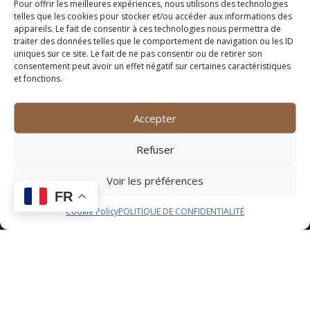
Pour offrir les meilleures expériences, nous utilisons des technologies
Les plages à proximité de Montpellier – Saint Jean de
telles que les cookies pour stocker et/ou accéder aux informations des
appareils. Le fait de consentir à ces technologies nous permettra de
Vedas offrent un cadre idyllique pour se détendre et
traiter des données telles que le comportement de navigation ou les ID
profiter du soleil méditerranéen. Que ce soit pour une
uniques sur ce site. Le fait de ne pas consentir ou de retirer son
journée farniente, une session de bronzage ou une
consentement peut avoir un effet négatif sur certaines caractéristiques
et fonctions.
baignade rafraîchissante, les étendues de sable fin et
les eaux cristallines de la côte méditerranéenne
sauront combler les amateurs de plage. Les activités
Accepter
nautiques telles que le paddle, le surf ou la plongée
sous-marine sont également proposées pour les plus
Refuser
aventureux.
Voir les préférences
FR
Cookie Policy
POLITIQUE DE CONFIDENTIALITÉ