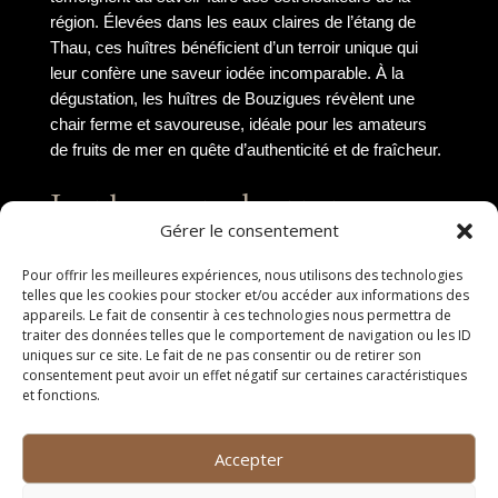
région. Élevées dans les eaux claires de l’étang de
Thau, ces huîtres bénéficient d’un terroir unique qui
leur confère une saveur iodée incomparable. À la
dégustation, les huîtres de Bouzigues révèlent une
chair ferme et savoureuse, idéale pour les amateurs
de fruits de mer en quête d’authenticité et de fraîcheur.
Les bonnes adresses pour
Gérer le consentement
un repas en famille
Pour offrir les meilleures expériences, nous utilisons des technologies
Restaurant La Pergola
telles que les cookies pour stocker et/ou accéder aux informations des
appareils. Le fait de consentir à ces technologies nous permettra de
traiter des données telles que le comportement de navigation ou les ID
Le Restaurant La Pergola est une adresse
uniques sur ce site. Le fait de ne pas consentir ou de retirer son
incontournable pour partager un repas en famille à
consentement peut avoir un effet négatif sur certaines caractéristiques
et fonctions.
Grabels. Situé au cœur de la ville, ce restaurant
chaleureux propose une cuisine traditionnelle
méditerranéenne. Les plats sont préparés avec des
Accepter
produits frais et locaux, mettant en valeur les saveurs