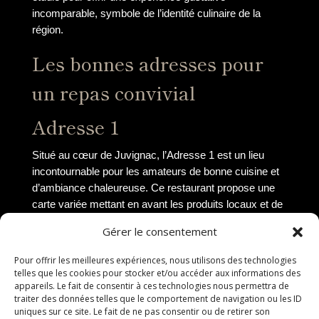
incomparable, symbole de l’identité culinaire de la
région.
Les bonnes adresses pour
un repas convivial
Adresse 1
Situé au cœur de Juvignac, l’Adresse 1 est un lieu
incontournable pour les amateurs de bonne cuisine et
d’ambiance chaleureuse. Ce restaurant propose une
carte variée mettant en avant les produits locaux et de
saison. Les plats sont préparés avec soin par des
Gérer le consentement
chefs passionnés qui savent ravir les papilles les plus
exigeantes. Que ce soit pour un déjeuner entre amis
Pour offrir les meilleures expériences, nous utilisons des technologies
ou un dîner en famille, l’Adresse 1 saura vous séduire
telles que les cookies pour stocker et/ou accéder aux informations des
appareils. Le fait de consentir à ces technologies nous permettra de
par son atmosphère conviviale et son service
traiter des données telles que le comportement de navigation ou les ID
attentionné.
uniques sur ce site. Le fait de ne pas consentir ou de retirer son