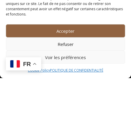
collègues ou un dîner en famille, l’Adresse 1 saura
uniques sur ce site. Le fait de ne pas consentir ou de retirer son
consentement peut avoir un effet négatif sur certaines caractéristiques
satisfaire toutes les papilles.
et fonctions.
Adresse 2
Accepter
À quelques pas du centre-ville, l’Adresse 2 est un
véritable havre de paix où l’on peut déguster des mets
Refuser
délicieux dans une atmosphère conviviale. Ce
restaurant à l’ambiance cosy propose une cuisine
Voir les préférences
raffinée mettant en avant les saveurs du terroir. Les
FR
plats sont présentés avec élégance et le service est
Cookie Policy
POLITIQUE DE CONFIDENTIALITÉ
attentionné. Que vous soyez amateur de viande, de
poisson ou de plats végétariens, l’Adresse 2 saura
combler toutes vos attentes culinaires.
Adresse 3
En bordure de la rivière, l’Adresse 3 offre un cadre
enchanteur pour partager un repas entre amis ou en
amoureux. Ce restaurant au charme indéniable