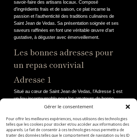
savoir-faire des artisans locaux. Composé
d’ingrédients frais et de saison, ce plat incarne la
passion et l’authenticité des traditions culinaires de
Saint Jean de Vedas. Sa présentation soignée et ses
saveurs raffinées en font une véritable œuvre d’art
gustative, à déguster avec émerveillement.
Les bonnes adresses pour
un repas convivial
Adresse 1
Situé au cœur de Saint Jean de Vedas, l’Adresse 1 est
un lieu incontournable pour les amateurs de bonne
cuisine et d’ambiance chaleureuse. Ce restaurant
Gérer le consentement
propose une carte variée mettant en avant les produits
Pour offrir les meilleures expériences, nous utilisons des technologies
locaux et de saison. Les plats sont préparés avec soin
telles que les cookies pour stocker et/ou accéder aux informations des
par des chefs passionnés qui savent allier tradition et
appareils. Le fait de consentir à ces technologies nous permettra de
modernité. Que ce soit pour un déjeuner entre
traiter des données telles que le comportement de navigation ou les ID