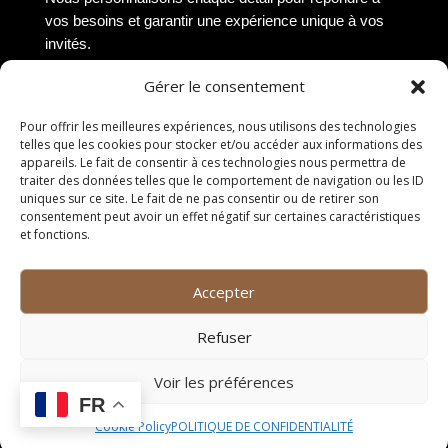
vos besoins et garantir une expérience unique à vos
invités.
Vente à emporter
Gérer le consentement
Pour offrir les meilleures expériences, nous utilisons des technologies
Si vous préférez déguster nos délices chez vous,
telles que les cookies pour stocker et/ou accéder aux informations des
notre service de vente à emporter est la solution
appareils. Le fait de consentir à ces technologies nous permettra de
idéale. Vous pouvez commander en ligne ou par
traiter des données telles que le comportement de navigation ou les ID
téléphone et venir récupérer votre commande à l’heure
uniques sur ce site. Le fait de ne pas consentir ou de retirer son
consentement peut avoir un effet négatif sur certaines caractéristiques
convenue. Tous nos plats sont soigneusement
et fonctions.
emballés pour garantir leur fraîcheur et leur saveur
jusqu’à votre domicile. Profitez de la qualité de notre
cuisine même en dehors de nos murs.
Accepter
Chef à domicile
Refuser
Pour une expérience gastronomique exclusive, notre
Voir les préférences
chef peut se déplacer chez vous pour préparer un
FR
repas sur mesure. Que ce soit pour un dîner
Cookie Policy
POLITIQUE DE CONFIDENTIALITÉ
romantique, une soirée entre amis ou une occasion