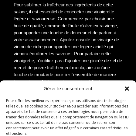
Pour sublimer la fraîcheur des ingrédients de cette
salade, il est essentiel de concocter une vinaigrette
légère et savoureuse. Commencez par choisir une
huile de qualité, comme de l’huile d’olive extra vierge,
pour apporter une touche de douceur et de parfum à
votre assaisonnement. Ajoutez ensuite un vinaigre de
vin ou de cidre pour apporter une légère acidité qui
viendra équilibrer les saveurs. Pour parfaire cette
vinaigrette, n’oubliez pas d’ajouter une pincée de sel de
mer et de poivre fraîchement moulu, ainsi qu’une
touche de moutarde pour lier l’ensemble de manière
harmonieuse. Mélangez tous ces ingrédients avec
Gérer le consentement
délicatesse jusqu’à obtenir une vinaigrette homogène
et onctueuse, prête à sublimer votre salade.
Pour offrir les meilleures expériences, nous utilisons des technologies
Assaisonner la salade avec
telles que les cookies pour stocker et/ou accéder aux informations des
appareils. Le fait de consentir à ces technologies nous permettra de
la vinaigrette
traiter des données telles que le comportement de navigation ou les ID
uniques sur ce site. Le fait de ne pas consentir ou de retirer son
consentement peut avoir un effet négatif sur certaines caractéristiques
Une fois votre vinaigrette légère préparée avec soin, il
et fonctions.