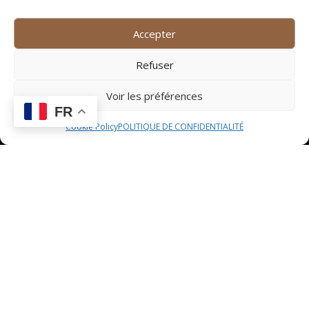
est temps de l’utiliser pour assaisonner votre salade.
Versez-la délicatement sur les ingrédients frais et
Accepter
colorés que vous avez préparés, en veillant à en
répartir équitablement sur l’ensemble de la salade.
Refuser
L’objectif est d’enrober chaque feuille de salade,
chaque morceau de tomate et de concombre, de feta
Voir les préférences
et d’olive, d’une fine couche de vinaigrette parfumée.
FR
Prenez le temps de mélanger doucement la salade
Cookie Policy
POLITIQUE DE CONFIDENTIALITÉ
pour que chaque bouchée soit imprégnée de cette
délicieuse vinaigrette, révélant ainsi toutes les saveurs
et les arômes de ce plat estival. L’assaisonnement est
une étape cruciale pour garantir une explosion de
saveurs en bouche et ravir les papilles de vos
convives.
Service
Dresser la salade dans un
grand plat