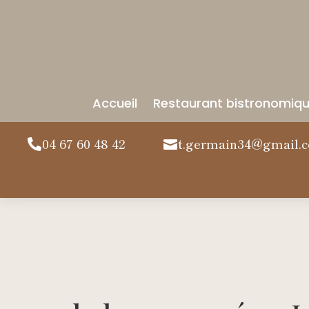
Accueil
Restaurant bistronomiq
04 67 60 48 42
t.germain34@gmail.

