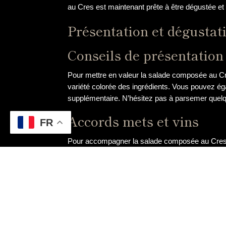
au Cres est maintenant prête à être dégustée et
Présentation et dégustat
Conseils de présentation
Pour mettre en valeur la salade composée au Cr
variété colorée des ingrédients. Vous pouvez ég
supplémentaire. N’hésitez pas à parsemer quelqu
Accords mets et vins
FR
Pour accompagner la salade composée au Cres, pl
vin blanc sec et fruité comme un Sauvignon Blan
souhaitez explorer des accords plus audacieux, 
acidulées de la vinaigrette au miel. Enfin, pour 
N’oubliez pas de servir le vin légèrement frais p