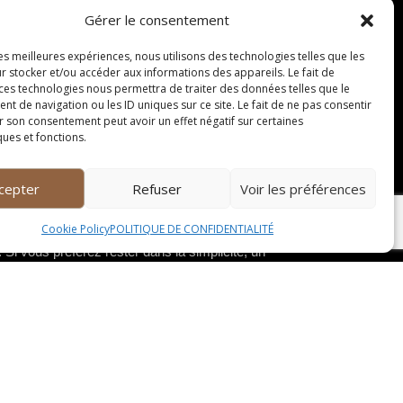
Gérer le consentement
les meilleures expériences, nous utilisons des technologies telles que les
r stocker et/ou accéder aux informations des appareils. Le fait de
 ces technologies nous permettra de traiter des données telles que le
 de navigation ou les ID uniques sur ce site. Le fait de ne pas consentir
r son consentement peut avoir un effet négatif sur certaines
en céramique blanche pour contraster avec la
ques et fonctions.
ur apporter une touche de fraîcheur
entation.
cepter
Refuser
Voir les préférences
Cookie Policy
POLITIQUE DE CONFIDENTIALITÉ
i vous préférez rester dans la simplicité, un
aîches et végétales de la salade. Si vous
mariera harmonieusement avec les notes
limer les saveurs de la salade sans les écraser.