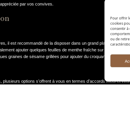
 appréciée par vos convives.
ion
Pour offrir 
cookies pou
consentir à
comportement
ou de retire
es, il est recommandé de la disposer dans un grand plat de service 
caractéristi
alement ajouter quelques feuilles de menthe fraîche sur le dessus po
es graines de sésame grillées pour ajouter du croquant à votre prés
Ac
usieurs options s’offrent à vous en termes d’accords mets et vins. S
c ou un Chardonnay sera parfait pour mettre en valeur les saveurs fr
un vin rosé léger et fruité apportera une touche de douceur qui se 
les amateurs de vins rouges, un Pinot Noir frais et équilibré saura sub
our une dégustation optimale.