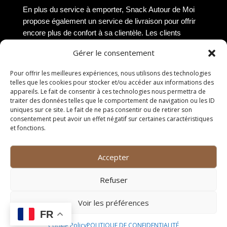
En plus du service à emporter, Snack Autour de Moi
propose également un service de livraison pour offrir
encore plus de confort à sa clientèle. Les clients
peuvent passer leur commande par téléphone ou en
Gérer le consentement
ligne, et se faire livrer à l’adresse de leur choix. Que ce
soit pour un déjeuner au bureau, un repas entre amis
Pour offrir les meilleures expériences, nous utilisons des technologies
ou une réunion de famille, le service de livraison de
telles que les cookies pour stocker et/ou accéder aux informations des
Snack Autour de Moi permet de savourer les
appareils. Le fait de consentir à ces technologies nous permettra de
traiter des données telles que le comportement de navigation ou les ID
délicieuses préparations du snack sans avoir à se
uniques sur ce site. Le fait de ne pas consentir ou de retirer son
déplacer. Les livreurs sont ponctuels et veillent à ce
consentement peut avoir un effet négatif sur certaines caractéristiques
que les commandes arrivent à destination dans les
et fonctions.
meilleures conditions.
Accepter
Avis des clients
Refuser
Expérience culinaire
inoubliable
Voir les préférences
FR
Les clients de Snack Autour de Moi sont unanimes :
Cookie Policy
POLITIQUE DE CONFIDENTIALITÉ