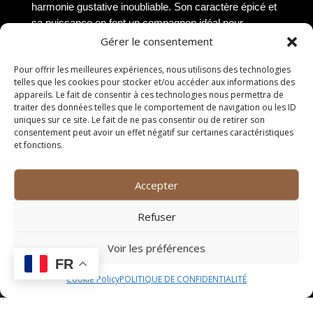
harmonie gustative inoubliable. Son caractère épicé et
sa puissance en font un compagnon idéal pour
sublimer les plats de viande rouge, qu’ils soient grillés,
Gérer le consentement
rôtis ou mijotés.
Pour offrir les meilleures expériences, nous utilisons des technologies
Fromages affinés
telles que les cookies pour stocker et/ou accéder aux informations des
appareils. Le fait de consentir à ces technologies nous permettra de
traiter des données telles que le comportement de navigation ou les ID
Les fromages affinés, avec leur palette de saveurs
uniques sur ce site. Le fait de ne pas consentir ou de retirer son
complexes, trouvent un allié de choix dans la Syrah.
consentement peut avoir un effet négatif sur certaines caractéristiques
et fonctions.
Que ce soit un fromage à pâte molle comme le Brie,
un fromage à pâte pressée comme le Comté ou un
fromage à pâte persillée comme le Roquefort, la Syrah
Accepter
sait s’adapter et mettre en valeur les nuances de
chaque fromage. Son côté épicé et sa structure
Refuser
tannique permettent de contraster ou de compléter les
arômes fromagers, offrant ainsi une expérience
Voir les préférences
gustative riche et équilibrée.
FR
Cookie Policy
POLITIQUE DE CONFIDENTIALITÉ