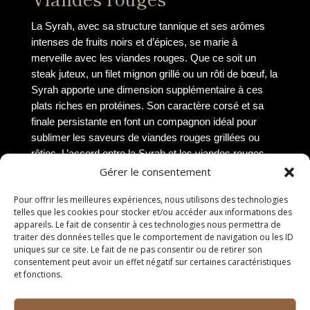
La Syrah, avec sa structure tannique et ses arômes
intenses de fruits noirs et d’épices, se marie à
merveille avec les viandes rouges. Que ce soit un
steak juteux, un filet mignon grillé ou un rôti de bœuf, la
Syrah apporte une dimension supplémentaire à ces
plats riches en protéines. Son caractère corsé et sa
finale persistante en font un compagnon idéal pour
sublimer les saveurs de viandes rouges grillées ou
rôties. L’accord entre la Syrah et les viandes rouges
est une véritable symphonie gustative qui ravira les
Gérer le consentement
amateurs de cuisine raffinée.
Pour offrir les meilleures expériences, nous utilisons des technologies
Fromages affinés
telles que les cookies pour stocker et/ou accéder aux informations des
appareils. Le fait de consentir à ces technologies nous permettra de
traiter des données telles que le comportement de navigation ou les ID
Les fromages affinés, avec leur palette de saveurs
uniques sur ce site. Le fait de ne pas consentir ou de retirer son
complexes et intenses, trouvent en la Syrah un
consentement peut avoir un effet négatif sur certaines caractéristiques
et fonctions.
partenaire de choix. Que ce soit un fromage de brebis,
un camembert bien crémeux ou un bleu persillé, la
Syrah saura mettre en valeur les arômes de ces