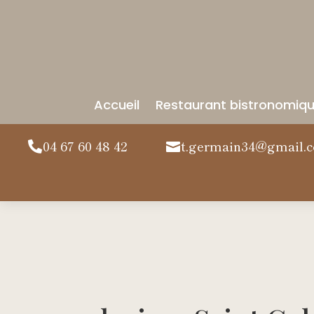
Accueil
Restaurant bistronomiq
04 67 60 48 42
t.germain34@gmail.

