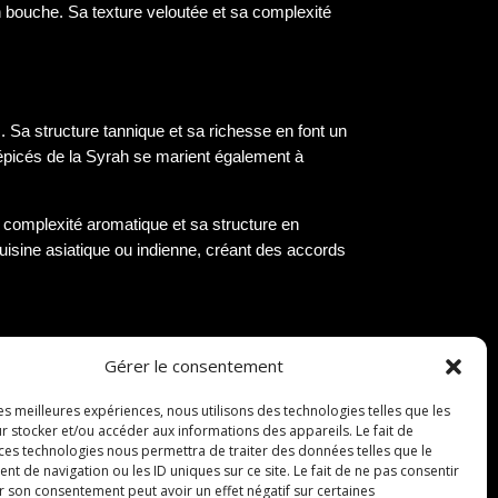
n bouche. Sa texture veloutée et sa complexité
 Sa structure tannique et sa richesse en font un
s épicés de la Syrah se marient également à
a complexité aromatique et sa structure en
uisine asiatique ou indienne, créant des accords
Gérer le consentement
les meilleures expériences, nous utilisons des technologies telles que les
lle de ses vins de Syrah. Fondé il y a plus de
r stocker et/ou accéder aux informations des appareils. Le fait de
 ces technologies nous permettra de traiter des données telles que le
ficient d’un terroir unique, composé de sols
 de navigation ou les ID uniques sur ce site. Le fait de ne pas consentir
e X se distinguent par leurs arômes subtils de
r son consentement peut avoir un effet négatif sur certaines