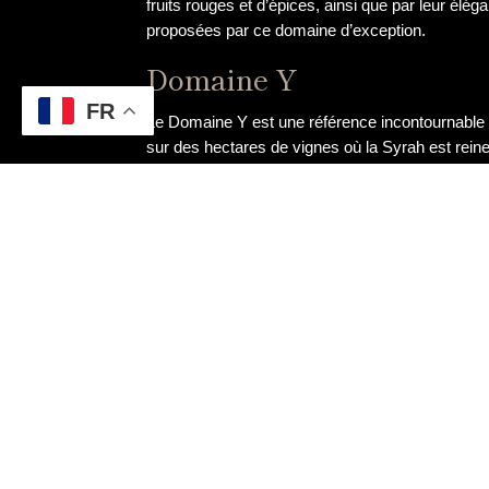
fruits rouges et d’épices, ainsi que par leur é
proposées par ce domaine d’exception.
Domaine Y
FR
Le Domaine Y est une référence incontournable 
sur des hectares de vignes où la Syrah est reine
remarquable, alliant tradition et modernité. Les 
grande richesse aromatique. Les vins du Domaine
dégustation un moment d’exception.
Domaine Z
Le Domaine Z est un joyau viticole niché au cœu
familial, fondé il y a plusieurs décennies, est 
Domaine Z sont cultivées de manière artisanale, 
leur élégance, leur finesse et leur caractère uniq
découverte de l’art de la viticulture et à la dégus