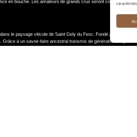
légance en bouche. Les amateurs de grands crus seront comblés par la
caractéristi
Ac
dans le paysage viticole de Saint Gely du Fesc. Fondé par une famil
. Grâce à un savoir-faire ancestral transmis de génération en générat
vignes du domaine bénéficient d’un ensoleillement optimal et d’une expos
 Y se distinguent par leur complexité, leurs tanins soyeux et leur l
r des collines de Saint Gely du Fesc, offrant un panorama exception
reconnu pour la qualité remarquable de ses vins de Syrah, véritables a
dans le respect de l’environnement et des traditions viticoles. Les vi
ue, reflétant toute la passion et le savoir-faire des vignerons. Une vis
tation de vins d’exception, à savourer en toute convivialité.