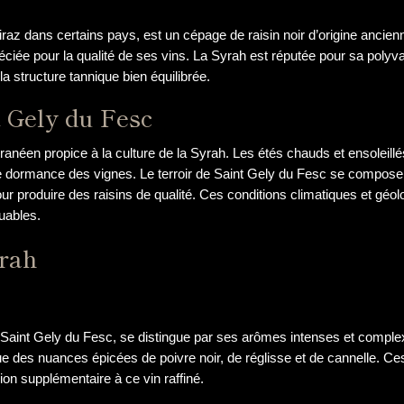
z dans certains pays, est un cépage de raisin noir d’origine ancien
réciée pour la qualité de ses vins. La Syrah est réputée pour sa polyv
 structure tannique bien équilibrée.
t Gely du Fesc
ranéen propice à la culture de la Syrah. Les étés chauds et ensoleillé
e dormance des vignes. Le terroir de Saint Gely du Fesc se compose d
ur produire des raisins de qualité. Ces conditions climatiques et gé
uables.
yrah
aint Gely du Fesc, se distingue par ses arômes intenses et complexe
si que des nuances épicées de poivre noir, de réglisse et de cannell
ion supplémentaire à ce vin raffiné.