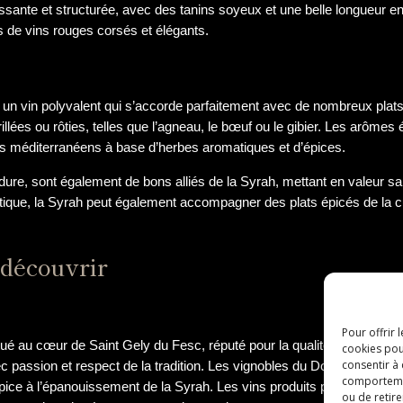
sante et structurée, avec des tanins soyeux et une belle longueur e
 de vins rouges corsés et élégants.
 un vin polyvalent qui s’accorde parfaitement avec de nombreux plats.
lées ou rôties, telles que l’agneau, le bœuf ou le gibier. Les arôme
ts méditerranéens à base d’herbes aromatiques et d’épices.
 dure, sont également de bons alliés de la Syrah, mettant en valeur s
tique, la Syrah peut également accompagner des plats épicés de la c
 découvrir
Pour offrir 
tué au cœur de Saint Gely du Fesc, réputé pour la qualité exceptionne
cookies pou
consentir à
c passion et respect de la tradition. Les vignobles du Domaine X béné
comportement
opice à l’épanouissement de la Syrah. Les vins produits par le Domain
ou de retire