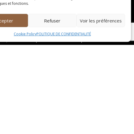
 dégustation des cuvées prestigieuses
ques et fonctions.
cepter
Refuser
Voir les préférences
le de vignerons passionnés, ce domaine s’étend
Cookie Policy
POLITIQUE DE CONFIDENTIALITÉ
ion, le Domaine Y produit des vins d’une qualité
ition idéale, offrant ainsi des raisins d’une
ongueur en bouche, faisant de chaque
nel sur les vignobles environnants. Ce domaine
mbassadeurs du terroir local. Les vignes du
ns produits par ce domaine se distinguent par
ite au Domaine Z est une invitation à la