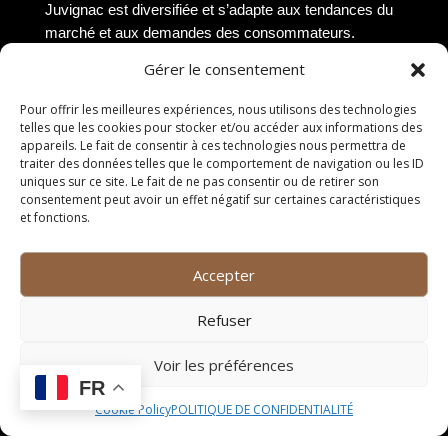
Juvignac est diversifiée et s’adapte aux tendances du
marché et aux demandes des consommateurs.
Gérer le consentement
Conseils pour choisir la
Pour offrir les meilleures expériences, nous utilisons des technologies
taille de bouteille de vin à
telles que les cookies pour stocker et/ou accéder aux informations des
appareils. Le fait de consentir à ces technologies nous permettra de
Juvignac
traiter des données telles que le comportement de navigation ou les ID
uniques sur ce site. Le fait de ne pas consentir ou de retirer son
consentement peut avoir un effet négatif sur certaines caractéristiques
Considérez le nombre de
et fonctions.
convives
Accepter
Lorsque vous choisissez une bouteille de vin à
Juvignac, il est essentiel de prendre en compte le
Refuser
nombre de convives qui seront présents. Si vous
organisez un dîner intime pour deux personnes, une
Voir les préférences
bouteille standard de 75cl peut suffire. En revanche,
FR
pour une soirée entre amis ou un événement plus
Cookie Policy
POLITIQUE DE CONFIDENTIALITÉ
important, opter pour une bouteille plus grande comme
un Magnum ou même un Jéroboam peut être plus