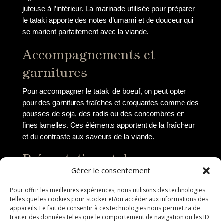
juteuse à l’intérieur. La marinade utilisée pour préparer
le tataki apporte des notes d’umami et de douceur qui
se marient parfaitement avec la viande.
Accompagnements et
garnitures
Pour accompagner le tataki de boeuf, on peut opter
pour des garnitures fraîches et croquantes comme des
pousses de soja, des radis ou des concombres en
fines lamelles. Ces éléments apportent de la fraîcheur
et du contraste aux saveurs de la viande.
Présentation et dressage
Gérer le consentement
La présentation du tataki de boeuf est un élément
important de la dégustation. Traditionnellement, la
Pour offrir les meilleures expériences, nous utilisons des technologies
telles que les cookies pour stocker et/ou accéder aux informations des
viande est tranchée finement et disposée de manière
appareils. Le fait de consentir à ces technologies nous permettra de
élégante sur une assiette. On peut ajouter une touche
traiter des données telles que le comportement de navigation ou les ID