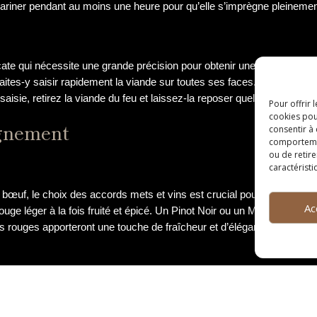
mariner pendant au moins une heure pour qu’elle s’imprègne pleineme
ate qui nécessite une grande précision pour obtenir une viande parfaitem
tes-y saisir rapidement la viande sur toutes ses faces. Il est importa
aisie, retirez la viande du feu et laissez-la reposer quelques minutes
Pour offrir 
cookies pou
gnement
consentir à
comportement
ou de retire
caractéristi
 de bœuf, le choix des accords mets et vins est crucial pour sublimer 
Ac
ouge léger à la fois fruité et épicé. Un Pinot Noir ou un Merlot se mar
vins rouges apporteront une touche de fraîcheur et d’élégance à chaqu
i importante que sa préparation. Pour mettre en valeur ce mets d’exc
er ces tranches harmonieusement sur une assiette. Pour apporter une