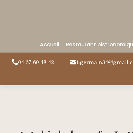
Accueil
Restaurant bistronomiq
04 67 60 48 42
t.germain34@gmail.

