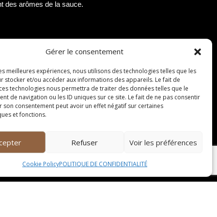
nt des arômes de la sauce.
ent saisie à l’extérieur et crue à l’intérieur.
Gérer le consentement
nt de ne pas laisser cuire la viande trop
 avant de la trancher finement.
les meilleures expériences, nous utilisons des technologies telles que les
r stocker et/ou accéder aux informations des appareils. Le fait de
 ces technologies nous permettra de traiter des données telles que le
 de navigation ou les ID uniques sur ce site. Le fait de ne pas consentir
r son consentement peut avoir un effet négatif sur certaines
ques et fonctions.
les saveurs de ce plat raffiné. Pour accompagner
cepter
Refuser
Voir les préférences
ieront parfaitement avec la tendreté de la viande
e bouchée de tataki de bœuf.
Cookie Policy
POLITIQUE DE CONFIDENTIALITÉ
eption, il est recommandé de découper la viande
 touche esthétique, vous pouvez ajouter