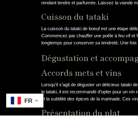
rendant tendre et parfumée. Laissez la viande 
Cuisson du tataki
La cuisson du tataki de boeuf est une étape délic
Commencez par chauffer une poêle à feu vif et fai
longtemps pour conserver sa tendreté. Une fois s
Dégustation et accompa
Accords mets et vins
Lorsqu’il s’agit de déguster un délicieux tataki
le tataki, il est recommandé d’opter pour un vin r
et la subtilité des épices de la marinade. Ces 
FR
Présentation du plat
La présentation du tataki de bœuf est tout auss
en tranches fines et régulières, puis de dispos