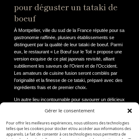
pour déguster un tataki de
boeuf
À Montpellier, ville du sud de la France réputée pour sa
gastronomie raffinée, plusieurs établissements se
distinguent par la qualité de leur tataki de boeuf. Parmi
eux, le restaurant « Le Bœuf sur le Toit » propose une
version exquise de ce plat japonais revisité, alliant
subtilement les saveurs de l’Orient et de l’Occident.
Les amateurs de cuisine fusion seront comblés par
l’originalité et la finesse de ce tataki, préparé avec des
ingrédients frais et de premier choix.
Un autre lieu incontournable pour savourer un délicieux
tataki de boeuf à Montpellier est le restaurant « La
Gérer le consentement
Table Ronde ». Dans un cadre élégant et chaleureux,
les convives peuvent déguster une version authentique
Pour offrir les meilleures expériences, nous utilisons des technologies
de ce mets, mettant en valeur la tendreté de la viande
telles que les cookies pour stocker et/ou accéder aux informations des
appareils. Le fait de consentir à ces technologies nous permettra de
et l’équilibre des assaisonnements. La présentation