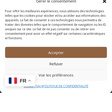
Gérer le consentement
ligne. Les salariés peuvent se connecter sur les
plateformes des émetteurs agréés et effectuer leur
Pour offrir les meilleures expériences, nous utilisons des technologies
telles que les cookies pour stocker et/ou accéder aux informations des
commande de tickets restaurant en quelques clics.
appareils. Le fait de consentir à ces technologies nous permettra de
Une fois la commande validée, les carnets de tickets
traiter des données telles que le comportement de navigation ou les ID
sont généralement livrés à domicile dans les plus brefs
uniques sur ce site. Le fait de ne pas consentir ou de retirer son
consentement peut avoir un effet négatif sur certaines caractéristiques
délais.
et fonctions.
Cette méthode de commande en ligne offre aux
salariés une grande flexibilité et un gain de temps
Accepter
considérable. Elle permet également de gérer
facilement les recharges et les suivis de commande,
Refuser
offrant ainsi une expérience utilisateur optimale.
Avantages et inconvénients
Voir les préférences
FR
des tickets restaurant à
Cookie Policy
POLITIQUE DE CONFIDENTIALITÉ
Juvignac
Avantages des tickets