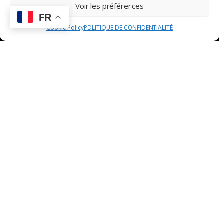
des vignobles. Ces événements offrent l’opportunité de
Voir les préférences
vivre des expériences uniques, de rencontrer des
FR
acteurs du monde viticole et de partager des moments
Cookie Policy
POLITIQUE DE CONFIDENTIALITÉ
de convivialité autour d’une passion commune : le vin.
La carte
Accueil