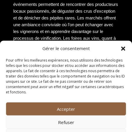
événements permettent de rencontrer des producteurs
locaux passionnés, de déguster des crus d’exception
et de dénicher des pépites rares. Les marchés offrent
une ambiance conviviale où l’on peut échanger avec
les vignerons et en apprendre davantage sur le
processus de vinification. Les foires aux vins, quant à
elles, proposent des sélections pointues et des
Gérer le consentement
animations pour éveiller les sens des visiteurs.
Pour offrir les meilleures expériences, nous utilisons des technologies
Les événements viticoles à
telles que les cookies pour stocker et/ou accéder aux informations des
appareils. Le fait de consentir à ces technologies nous permettra de
ne pas manquer
traiter des données telles que le comportement de navigation ou les ID
uniques sur ce site. Le fait de ne pas consentir ou de retirer son
consentement peut avoir un effet négatif sur certaines caractéristiques
À Saint Gely du Fesc, de nombreux événements
et fonctions.
viticoles rythment l’année et attirent les passionnés de
vin. Parmi les rendez-vous à ne pas manquer figurent
les dégustations thématiques, les soirées accords
Accepter
mets et vins organisées par des sommeliers
renommés, les ateliers de découverte des cépages
Refuser
locaux ou encore les balades vigneronnes au cœur