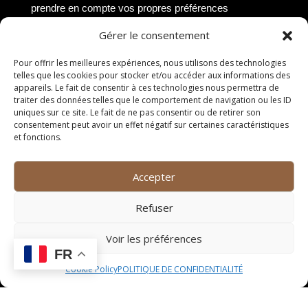
prendre en compte vos propres préférences
personnelles. Que vous préfériez les vins rouges
Gérer le consentement
corsés et tanniques, les vins blancs frais et fruités, ou
les vins rosés légers et aromatiques, il est important
Pour offrir les meilleures expériences, nous utilisons des technologies
de choisir un vin qui correspond à vos goûts.
telles que les cookies pour stocker et/ou accéder aux informations des
appareils. Le fait de consentir à ces technologies nous permettra de
Tenir compte de l’occasion
traiter des données telles que le comportement de navigation ou les ID
uniques sur ce site. Le fait de ne pas consentir ou de retirer son
consentement peut avoir un effet négatif sur certaines caractéristiques
Le choix du vin peut également dépendre de l’occasion
et fonctions.
pour laquelle vous souhaitez le déguster. Pour un dîner
romantique, vous pourriez opter pour un vin élégant et
Accepter
raffiné, tandis qu’une soirée entre amis pourrait être
l’occasion parfaite de découvrir un vin plus original et
Refuser
surprenant.
Accorder le vin avec les
Voir les préférences
FR
plats
Cookie Policy
POLITIQUE DE CONFIDENTIALITÉ
L’accord mets-vins est un élément crucial à prendre en
compte lors du choix d’une bouteille. Les vins rouges