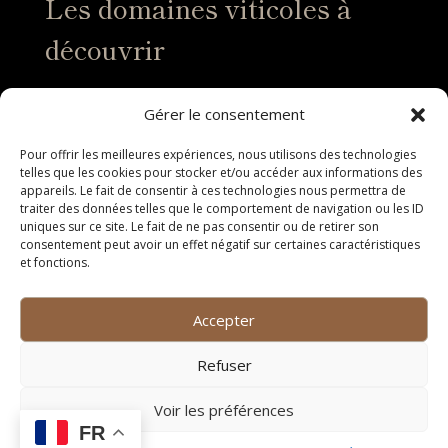
Les domaines viticoles à
découvrir
Domaine X
Gérer le consentement
Le Domaine X est un domaine viticole familial situé au
Pour offrir les meilleures expériences, nous utilisons des technologies
cœur de la région de Saint Gély du Fesc, réputé pour
telles que les cookies pour stocker et/ou accéder aux informations des
la qualité de ses vins blancs apéritifs. Fondé il y a plus
appareils. Le fait de consentir à ces technologies nous permettra de
de deux siècles, ce domaine s’étend sur des hectares
traiter des données telles que le comportement de navigation ou les ID
uniques sur ce site. Le fait de ne pas consentir ou de retirer son
de terres riches en minéraux, offrant des conditions
consentement peut avoir un effet négatif sur certaines caractéristiques
idéales pour la culture des cépages locaux.
et fonctions.
Les vins du Domaine X se distinguent par leurs
arômes subtils de fruits à chair blanche et leurs notes
Accepter
florales délicates. Chaque bouteille est le résultat d’un
savoir-faire transmis de génération en génération,
Refuser
alliant tradition et modernité pour offrir des vins
d’exception.
Voir les préférences
FR