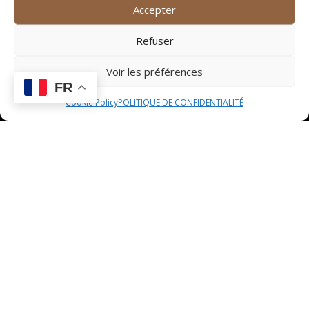
Accepter
amateurs de vin auront l’opportunité de plonger au
cœur de l’art de la viticulture. Ils pourront observer de
Refuser
près les vignes, comprendre les différentes étapes de
la production du vin et en apprendre davantage sur les
Voir les préférences
techniques de vinification utilisées par les vignerons
FR
locaux.
Cookie Policy
POLITIQUE DE CONFIDENTIALITÉ
Déguster des vins
d’exception
La dégustation de vins est bien évidemment l’un des
moments forts d’une visite dans les domaines viticoles
de Grabels. Les visiteurs auront l’occasion de goûter à
une large sélection de vins d’exception, allant des
blancs frais et fruités aux rouges puissants et
complexes, en passant par les rosés délicats et les
vins effervescents.
Rencontrer des passionnés