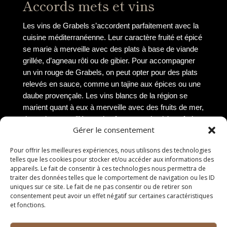
Accords mets et vins
Les vins de Grabels s’accordent parfaitement avec la
cuisine méditerranéenne. Leur caractère fruité et épicé
se marie à merveille avec des plats à base de viande
grillée, d’agneau rôti ou de gibier. Pour accompagner
un vin rouge de Grabels, on peut opter pour des plats
relevés en sauce, comme un tajine aux épices ou une
daube provençale. Les vins blancs de la région se
marient quant à eux à merveille avec des fruits de mer,
des poissons grillés ou des fromages de chèvre frais.
Gérer le consentement
Visiter les domaines
Pour offrir les meilleures expériences, nous utilisons des technologies
viticoles à Grabels
telles que les cookies pour stocker et/ou accéder aux informations des
appareils. Le fait de consentir à ces technologies nous permettra de
traiter des données telles que le comportement de navigation ou les ID
Découvrir l’art de la
uniques sur ce site. Le fait de ne pas consentir ou de retirer son
consentement peut avoir un effet négatif sur certaines caractéristiques
viticulture
et fonctions.
En visitant les domaines viticoles à Grabels, les