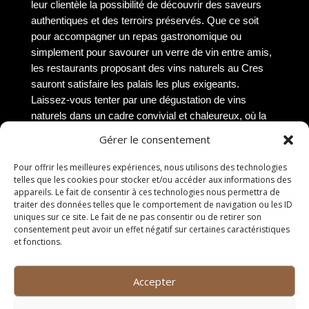
leur clientèle la possibilité de découvrir des saveurs
authentiques et des terroirs préservés. Que ce soit
pour accompagner un repas gastronomique ou
simplement pour savourer un verre de vin entre amis,
les restaurants proposant des vins naturels au Cres
sauront satisfaire les palais les plus exigeants.
Laissez-vous tenter par une dégustation de vins
naturels dans un cadre convivial et chaleureux, où la
passion du vin se mêle à la gastronomie locale.
Gérer le consentement
Les avantages du vin
Pour offrir les meilleures expériences, nous utilisons des technologies
telles que les cookies pour stocker et/ou accéder aux informations des
naturel
appareils. Le fait de consentir à ces technologies nous permettra de
traiter des données telles que le comportement de navigation ou les ID
uniques sur ce site. Le fait de ne pas consentir ou de retirer son
Une meilleure santé pour
consentement peut avoir un effet négatif sur certaines caractéristiques
et fonctions.
les consommateurs
Les vins naturels offrent de nombreux avantages pour
Accepter
la santé des consommateurs. En effet, ces vins sont