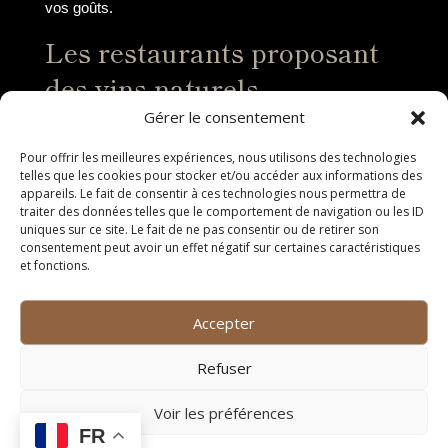
vos goûts.
Les restaurants proposant
des vins naturels
Gérer le consentement
Les restaurants de Montpellier ne sont pas en reste
lorsqu’il s’agit de proposer des vins naturels à leur
Pour offrir les meilleures expériences, nous utilisons des technologies
clientèle. De nombreux établissements
telles que les cookies pour stocker et/ou accéder aux informations des
appareils. Le fait de consentir à ces technologies nous permettra de
gastronomiques de la ville mettent en avant des cartes
traiter des données telles que le comportement de navigation ou les ID
des vins soigneusement sélectionnées, mettant en
uniques sur ce site. Le fait de ne pas consentir ou de retirer son
avant des vins naturels de qualité. Ces vins, souvent
consentement peut avoir un effet négatif sur certaines caractéristiques
et fonctions.
bio et sans intrants chimiques, sont choisis pour
accompagner à merveille les plats raffinés et
savoureux proposés par les chefs locaux. Que ce soit
Accepter
pour un dîner romantique ou un repas entre amis, les
restaurants de Montpellier offrent une expérience
Refuser
culinaire unique, sublimée par des vins naturels
d’exception.
Voir les préférences
Les avantages des vins
FR