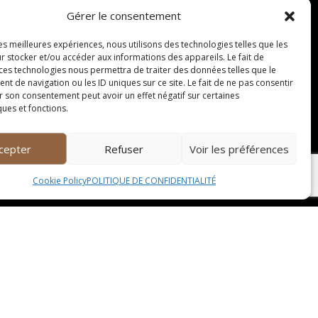
ompagnement de fruits de mer et de poissons
Gérer le consentement
les meilleures expériences, nous utilisons des technologies telles que les
r stocker et/ou accéder aux informations des appareils. Le fait de
 ces technologies nous permettra de traiter des données telles que le
 de navigation ou les ID uniques sur ce site. Le fait de ne pas consentir
r son consentement peut avoir un effet négatif sur certaines
ques et fonctions.
sionnels du secteur. Chaque année, la ville
siteurs de découvrir une large variété de vins
cepter
Refuser
Voir les préférences
Cookie Policy
POLITIQUE DE CONFIDENTIALITÉ
tion du vin. Animés par des sommeliers
mieux apprécier les subtilités des différents
es participants et les aider à reconnaître les