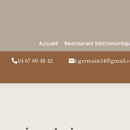
Accueil
Restaurant bistronomiq
04 67 60 48 42
t.germain34@gmail.

