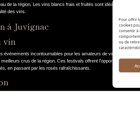
eau de la région. Les vins blancs frais et fruités sont idéaux en acc
lité des vins.
Pour offrir 
n à Juvignac
cookies pou
consentir à
comportement
u vin
ou de retire
caractéristi
des événements incontournables pour les amateurs de vin et les profes
 meilleurs crus de la région. Ces festivals offrent l’opportunité aux vi
Ac
sés, en passant par les rosés rafraîchissants.
ion
 occasions uniques d’en apprendre davantage sur l’art de la dégusta
pants de développer leur palais et d’affiner leur sens de l’odorat pour 
 sont souvent organisées pour mettre à l’épreuve les connaissances d