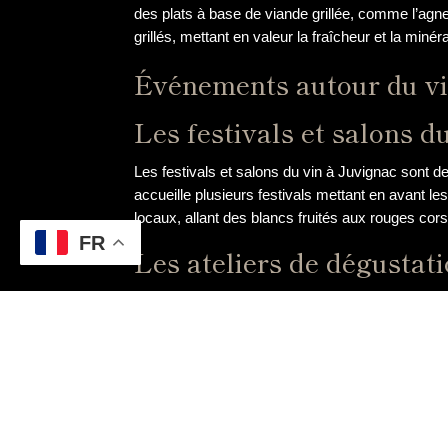
des plats à base de viande grillée, comme l’agn
grillés, mettant en valeur la fraîcheur et la minéra
Événements autour du vi
Les festivals et salons d
Les festivals et salons du vin à Juvignac sont 
accueille plusieurs festivals mettant en avant les
locaux, allant des blancs fruités aux rouges cor
FR
Les ateliers de dégustat
Les ateliers de dégustation à Juvignac sont des
expérimentés, ces ateliers permettent aux partici
cépages. Des séances de dégustation à l’aveugle
caractéristiques spécifiques de chaque vin.